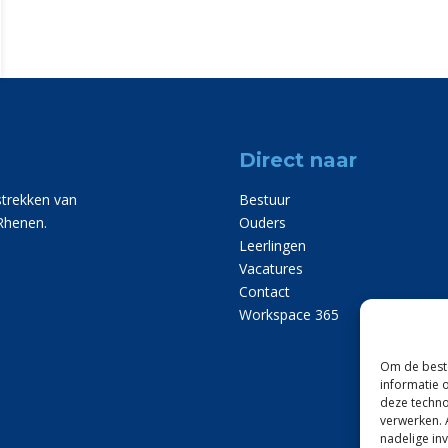
Direct naar
strekken van
Bestuur
Rhenen.
Ouders
Leerlingen
Vacatures
Contact
Workspace 365
Om de beste
informatie 
deze techno
verwerken. 
nadelige in