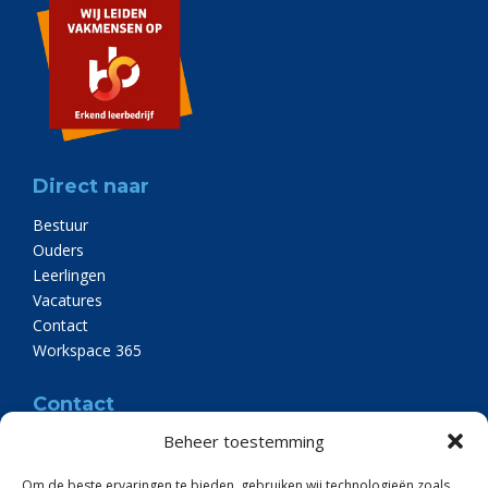
Direct naar
Bestuur
Ouders
Leerlingen
Vacatures
Contact
Workspace 365
Contact
Beheer toestemming
Eben-Haëzerschool
Koerheuvelweg 1
Om de beste ervaringen te bieden, gebruiken wij technologieën zoals